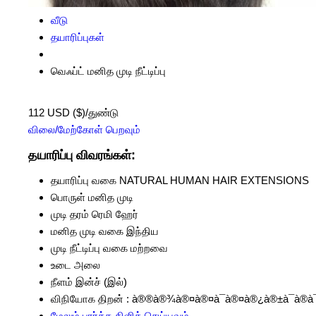
வீடு
தயாரிப்புகள்
வெஃப்ட் மனித முடி நீட்டிப்பு
112 USD ($)/துண்டு
விலை/மேற்கோள் பெறவும்
தயாரிப்பு விவரங்கள்:
தயாரிப்பு வகை
NATURAL HUMAN HAIR EXTENSIONS
பொருள்
மனித முடி
முடி தரம்
ரெமி ஹேர்
மனித முடி வகை
இந்திய
முடி நீட்டிப்பு வகை
மற்றவை
உடை
அலை
நீளம்
இன்ச் (இல்)
விநியோக திறன் :
à®®à®¾à®¤à®¤à¯à®¤à®¿à®±à¯à®à¯
மேலும் பார்க்க கிளிக் செய்யவும்